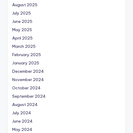
August 2025
July 2025
June 2025
May 2025
April 2025
March 2025
February 2025
January 2025
December 2024
November 2024
October 2024
September 2024
August 2024
July 2024
June 2024
May 2024