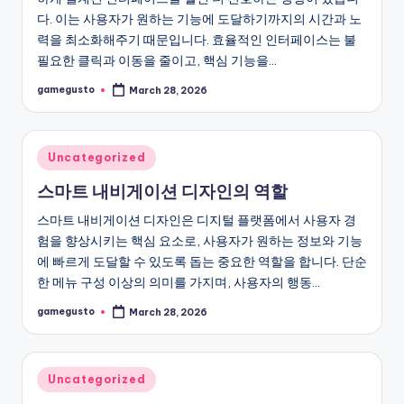
다. 이는 사용자가 원하는 기능에 도달하기까지의 시간과 노
력을 최소화해주기 때문입니다. 효율적인 인터페이스는 불
필요한 클릭과 이동을 줄이고, 핵심 기능을…
gamegusto
March 28, 2026
Posted
by
Posted
Uncategorized
in
스마트 내비게이션 디자인의 역할
스마트 내비게이션 디자인은 디지털 플랫폼에서 사용자 경
험을 향상시키는 핵심 요소로, 사용자가 원하는 정보와 기능
에 빠르게 도달할 수 있도록 돕는 중요한 역할을 합니다. 단순
한 메뉴 구성 이상의 의미를 가지며, 사용자의 행동…
gamegusto
March 28, 2026
Posted
by
Posted
Uncategorized
in