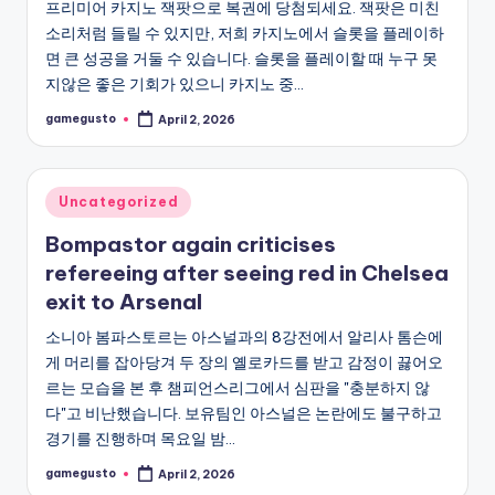
프리미어 카지노 잭팟으로 복권에 당첨되세요. 잭팟은 미친
소리처럼 들릴 수 있지만, 저희 카지노에서 슬롯을 플레이하
면 큰 성공을 거둘 수 있습니다. 슬롯을 플레이할 때 누구 못
지않은 좋은 기회가 있으니 카지노 중…
gamegusto
April 2, 2026
Posted
by
Posted
Uncategorized
in
Bompastor again criticises
refereeing after seeing red in Chelsea
exit to Arsenal
소니아 봄파스토르는 아스널과의 8강전에서 알리사 톰슨에
게 머리를 잡아당겨 두 장의 옐로카드를 받고 감정이 끓어오
르는 모습을 본 후 챔피언스리그에서 심판을 "충분하지 않
다"고 비난했습니다. 보유팀인 아스널은 논란에도 불구하고
경기를 진행하며 목요일 밤…
gamegusto
April 2, 2026
Posted
by