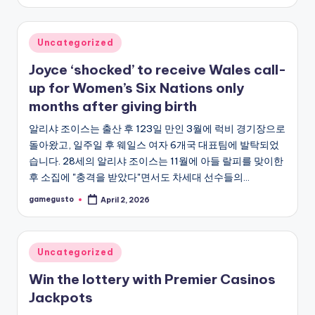
by
Posted
Uncategorized
in
Joyce ‘shocked’ to receive Wales call-
up for Women’s Six Nations only
months after giving birth
알리샤 조이스는 출산 후 123일 만인 3월에 럭비 경기장으로
돌아왔고, 일주일 후 웨일스 여자 6개국 대표팀에 발탁되었
습니다. 28세의 알리샤 조이스는 11월에 아들 랄피를 맞이한
후 소집에 "충격을 받았다"면서도 차세대 선수들의…
gamegusto
April 2, 2026
Posted
by
Posted
Uncategorized
in
Win the lottery with Premier Casinos
Jackpots