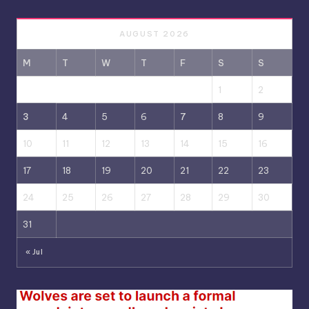
AUGUST 2026
M
T
W
T
F
S
S
1
2
3
4
5
6
7
8
9
10
11
12
13
14
15
16
17
18
19
20
21
22
23
24
25
26
27
28
29
30
31
« Jul