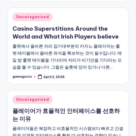
Posted
Uncategorized
in
Casino Superstitions Around the
World and What Irish Players believe
룰렛에서 올바른 자리 잡기대부분의 카지노 플레이어는 룰
렛 테이블에서 올바른 좌석을 확보하는 것이 필수입니다. 매
일 밤 룰렛 테이블을 기다리며 자리가 비기만을 기다리는 모
습을 볼 수 있습니다. 그들은 슬롯에 앉아 있거나 다른…
gamegusto
April 2, 2026
Posted
by
Posted
Uncategorized
in
플레이어가 효율적인 인터페이스를 선호하
는 이유
플레이어들은 복잡하고 비효율적인 시스템보다 빠르고 간결
하게 설계된 인터페이스를 훨씬 더 선호하는 경향이 있습니