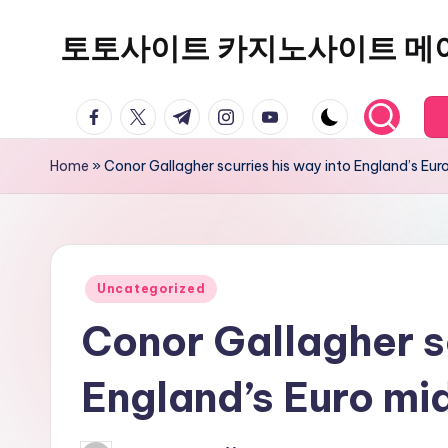
토토사이트 카지노사이트 메
Skip
to
content
facebook.com
twitter.com
t.me
instagram.com
youtube.com
Home
»
Conor Gallagher scurries his way into England’s Euro
Posted
Uncategorized
in
Conor Gallagher sc
England’s Euro mid