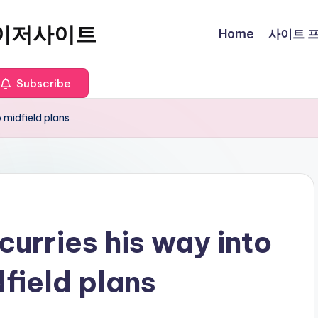
이저사이트
Home
사이트 프로
Subscribe
 midfield plans
urries his way into
field plans