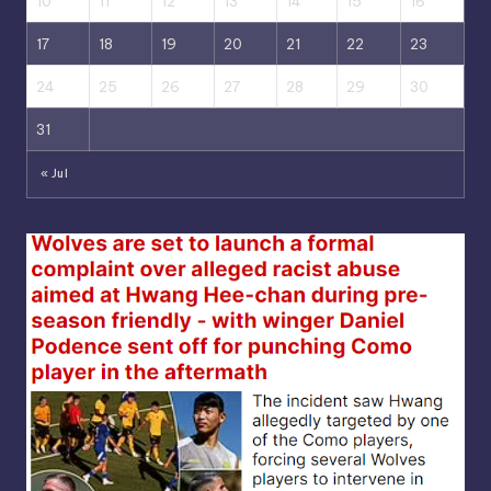
10
11
12
13
14
15
16
17
18
19
20
21
22
23
24
25
26
27
28
29
30
31
« Jul