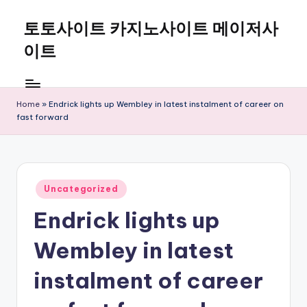
토토사이트 카지노사이트 메이저사
Skip
to
이트
content
Home
»
Endrick lights up Wembley in latest instalment of career on
fast forward
Posted
Uncategorized
in
Endrick lights up
Wembley in latest
instalment of career