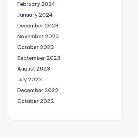
February 2024
January 2024
December 2023
November 2023
October 2023
September 2023
August 2023
July 2023
December 2022
October 2022