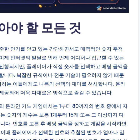
아야 할 모든 것
준한 인기를 얻고 있는 간단하면서도 매력적인 숫자 추첨
이제 인터넷의 발달로 인해 언제 어디서나 접근할 수 있는
 진행되지만, 플레이어가 직접 숫자를 선택하고 베팅 금액을
합니다. 복잡한 규칙이나 전문 기술이 필요하지 않기 때문
좋아하는 이들에게도 나름의 선택의 재미를 선사합니다. 온라
제공되어 더욱 다채로운 방식으로 즐길 수 있습니다.
의 온라인 키노 게임에서는 1부터 80까지의 번호 중에서 자
는 숫자의 개수는 보통 1개부터 15개 또는 그 이상까지 다
니다. 번호를 고른 후 베팅 금액을 정하고 게임을 시작하면,
 이때 플레이어가 선택한 번호와 추첨된 번호가 얼마나 일