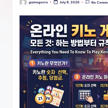
gamegusto
July 8, 2026
No Comm
Posted
by