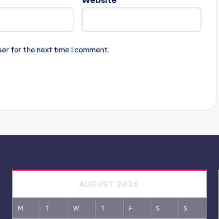
ser for the next time I comment.
AUGUST 2026
M
T
W
T
F
S
S