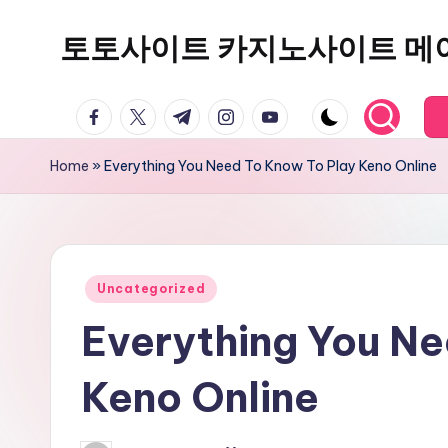
토토사이트 카지노사이트 메
Skip
to
content
facebook.com
twitter.com
t.me
instagram.com
youtube.com
Home
»
Everything You Need To Know To Play Keno Online
Posted
Uncategorized
in
Everything You Ne
Keno Online