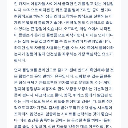
인 카지노 이용자들 사이에서 급격한 인기를 얻고 있는 게임입
니다. 수직으로 배치된 핀 위로 공을 떨어뜨리면, 공이 튕기며
최종적으로 하단의 상금 칸에 도착하는 방식으로 진행되는 이
게임은 별도의 복잡한 기술이나 전략 없이도 직관적으로 즐길
수 있다는 큰 장점이 있습니다. 오프라인 게임 쇼에서 시작된
이 콘텐츠가 온라인 플랫폼으로 이식되면서, 이제는 언제 어디
서든 실제 돈을 걸고 참여할 수 있는 환경이 마련되었습니다.
하지만 실제 자금을 사용하는 만큼, 어느 사이트에서 플레이하
는지가 경험의 질과 안전성을 좌우하는 가장 핵심적인 요소가
됩니다.
먼저 플링코를 온라인으로 즐기기 전에 반드시 확인해야 할 것
은 합법적인 운영 면허의 유무입니다. 신뢰할 수 있는 플랫폼
은 정식 규제 기관으로부터 인가를 받고 운영되며, 이는 게임
결과의 공정성과 이용자의 권익 보장을 보장하는 기본적인 기
준이 됩니다. 대표적으로 몰타, 영국, 퀴라소 등에서 발급된 면
허는 국제적으로 높은 신뢰도를 인정받고 있습니다. 또한 정기
적으로 제3자 기관의 감사를 받아 무작위 숫자 생성 시스템이
조작되지 않았는지 검증하는 사이트를 선택하는 것이 좋습니
다. 이런 조건을 충족하는 곳에서는 공정한 확률 하에서 플링
코를 즐길 수 있으며, 상금 지급도 약속된 대로 이루어집니다.