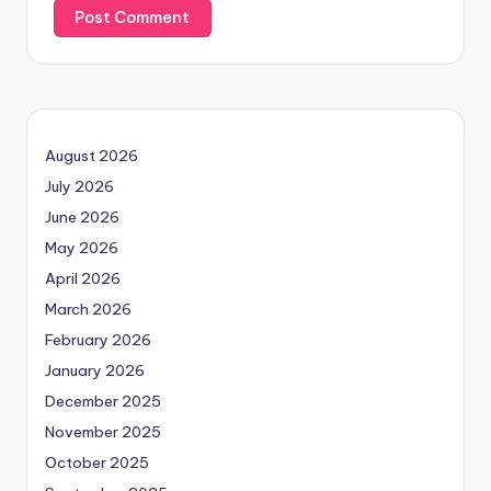
August 2026
July 2026
June 2026
May 2026
April 2026
March 2026
February 2026
January 2026
December 2025
November 2025
October 2025