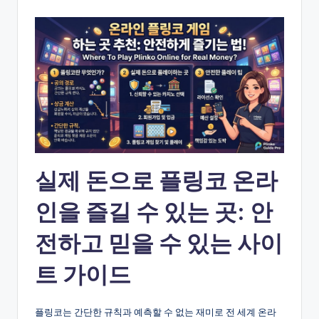
by
실제 돈으로 플링코 온라
인을 즐길 수 있는 곳: 안
전하고 믿을 수 있는 사이
트 가이드
플링코는 간단한 규칙과 예측할 수 없는 재미로 전 세계 온라