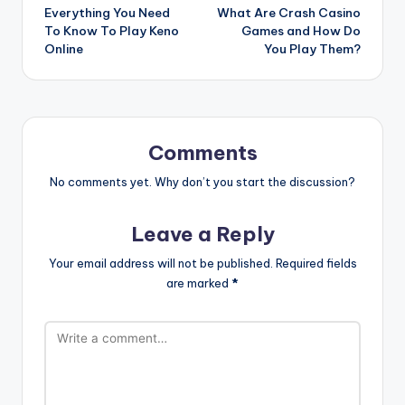
Everything You Need
What Are Crash Casino
navigation
To Know To Play Keno
Games and How Do
Online
You Play Them?
Comments
No comments yet. Why don’t you start the discussion?
Leave a Reply
Your email address will not be published.
Required fields
are marked
*