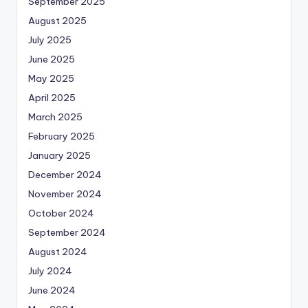
September 2025
August 2025
July 2025
June 2025
May 2025
April 2025
March 2025
February 2025
January 2025
December 2024
November 2024
October 2024
September 2024
August 2024
July 2024
June 2024