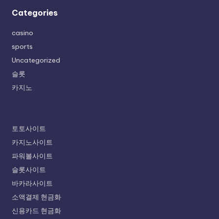
Categories
casino
sports
Uncategorized
슬롯
카지노
토토사이트
카지노사이트
파워볼사이트
슬롯사이트
바카라사이트
소액결제 현금화
신용카드 현금화