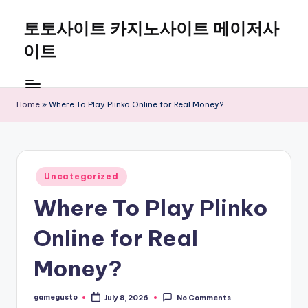
토토사이트 카지노사이트 메이저사
Skip
to
이트
content
Home
»
Where To Play Plinko Online for Real Money?
Posted
Uncategorized
in
Where To Play Plinko
Online for Real
Money?
gamegusto
July 8, 2026
No Comments
Posted