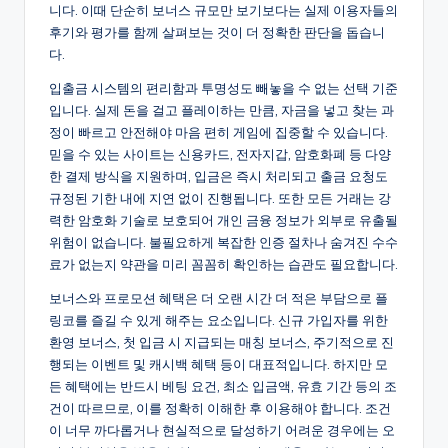
니다. 이때 단순히 보너스 규모만 보기보다는 실제 이용자들의
후기와 평가를 함께 살펴보는 것이 더 정확한 판단을 돕습니
다.
입출금 시스템의 편리함과 투명성도 빼놓을 수 없는 선택 기준
입니다. 실제 돈을 걸고 플레이하는 만큼, 자금을 넣고 찾는 과
정이 빠르고 안전해야 마음 편히 게임에 집중할 수 있습니다.
믿을 수 있는 사이트는 신용카드, 전자지갑, 암호화폐 등 다양
한 결제 방식을 지원하며, 입금은 즉시 처리되고 출금 요청도
규정된 기한 내에 지연 없이 진행됩니다. 또한 모든 거래는 강
력한 암호화 기술로 보호되어 개인 금융 정보가 외부로 유출될
위험이 없습니다. 불필요하게 복잡한 인증 절차나 숨겨진 수수
료가 없는지 약관을 미리 꼼꼼히 확인하는 습관도 필요합니다.
보너스와 프로모션 혜택은 더 오랜 시간 더 적은 부담으로 플
링코를 즐길 수 있게 해주는 요소입니다. 신규 가입자를 위한
환영 보너스, 첫 입금 시 지급되는 매칭 보너스, 주기적으로 진
행되는 이벤트 및 캐시백 혜택 등이 대표적입니다. 하지만 모
든 혜택에는 반드시 베팅 요건, 최소 입금액, 유효 기간 등의 조
건이 따르므로, 이를 정확히 이해한 후 이용해야 합니다. 조건
이 너무 까다롭거나 현실적으로 달성하기 어려운 경우에는 오