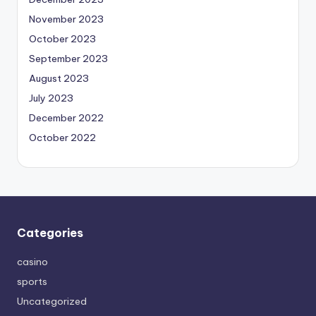
November 2023
October 2023
September 2023
August 2023
July 2023
December 2022
October 2022
Categories
casino
sports
Uncategorized