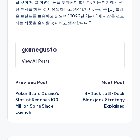
될 것이며, 그 이면에 돈을 투자해야 합니다. 저는 여기에 강력
한 투자를 하는 것이 중요하다고 생각합니다. 우리는 […] 놀라
운 브랜드를 보유하고 있으며 [2026년 2분기]에 시장을 선도
하는 제품을 출시할 것이라고 생각합니다.”
gamegusto
View All Posts
Post
Previous Post
Next Post
Poker Stars Casino’s
4-Deck to 8-Deck
navigation
Slotlist Reaches 100
Blackjack Strategy
Million Spins Since
Explained
Launch