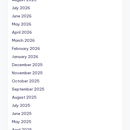
July 2026
June 2026
May 2026
April 2026
March 2026
February 2026
January 2026
December 2025
November 2025
October 2025
September 2025
August 2025
July 2025
June 2025
May 2025
April 2025