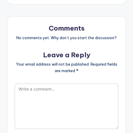
Comments
No comments yet. Why don’t you start the discussion?
Leave a Reply
Your email address will not be published.
Required fields
are marked
*