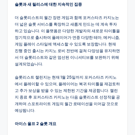
슬롯과 새 릴리스에 대한 지속적인 집중
더 슬롯리스트의 월간 장편 게임과 함께 포커스타즈 카지노는
더 넓은 슬롯 서비스를 확장하고 새롭게 만드는 데 계속 투자
하고 있습니다. 이 플랫폼은 다양한 개발자의 새로운 타이틀을
정기적으로 출시하여 플레이어가 연중 다양한 테마, 메커니즘,
게임 플레이 스타일에 액세스할 수 있도록 보장합니다. 현재
진행 중인 출시는 카지노 로비 전반에 걸쳐 다양성을 유지하면
서 더 슬롯리스트와 같은 엄선된 이니셔티브를 보완하기 위해
설계되었습니다.
슬롯리스트 챌린지는 현재 1월 25일까지 포커스타즈 카지노
에서 플레이할 수 있으며, 플레이어는 복귀 타이틀을 재검토하
고 추가 보상을 받을 수 있는 제한된 기간을 제공합니다. 챌린
지 종료 후 포커스타즈 카지노는 다음 슬롯리스트 선정작을 공
개하며 스포트라이트 게임의 월간 로테이션을 이어갈 것으로
예상됩니다.
아이스 울프 2 슬롯 개요