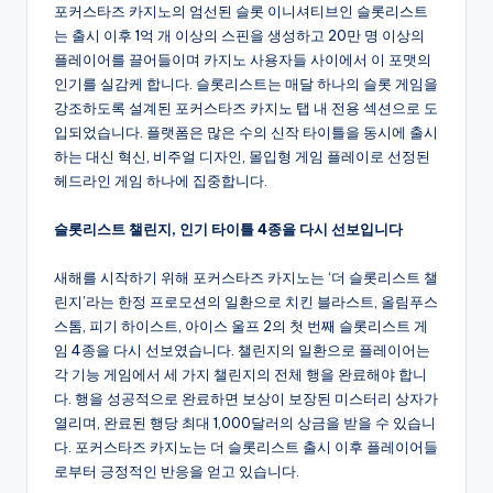
포커스타즈 카지노의 엄선된 슬롯 이니셔티브인 슬롯리스트
는 출시 이후 1억 개 이상의 스핀을 생성하고 20만 명 이상의
플레이어를 끌어들이며 카지노 사용자들 사이에서 이 포맷의
인기를 실감케 합니다. 슬롯리스트는 매달 하나의 슬롯 게임을
강조하도록 설계된 포커스타즈 카지노 탭 내 전용 섹션으로 도
입되었습니다. 플랫폼은 많은 수의 신작 타이틀을 동시에 출시
하는 대신 혁신, 비주얼 디자인, 몰입형 게임 플레이로 선정된
헤드라인 게임 하나에 집중합니다.
슬롯리스트 챌린지, 인기 타이틀 4종을 다시 선보입니다
새해를 시작하기 위해 포커스타즈 카지노는 ‘더 슬롯리스트 챌
린지’라는 한정 프로모션의 일환으로 치킨 블라스트, 올림푸스
스톰, 피기 하이스트, 아이스 울프 2의 첫 번째 슬롯리스트 게
임 4종을 다시 선보였습니다. 챌린지의 일환으로 플레이어는
각 기능 게임에서 세 가지 챌린지의 전체 행을 완료해야 합니
다. 행을 성공적으로 완료하면 보상이 보장된 미스터리 상자가
열리며, 완료된 행당 최대 1,000달러의 상금을 받을 수 있습니
다. 포커스타즈 카지노는 더 슬롯리스트 출시 이후 플레이어들
로부터 긍정적인 반응을 얻고 있습니다.