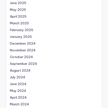
June 2025
May 2025
April 2025
March 2025
February 2025
January 2025
December 2024
November 2024
October 2024
September 2024
August 2024
July 2024
June 2024
May 2024
April 2024
March 2024