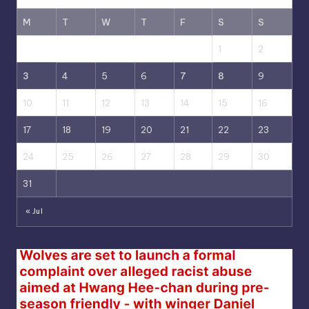
M
T
W
T
F
S
S
1
2
3
4
5
6
7
8
9
10
11
12
13
14
15
16
17
18
19
20
21
22
23
24
25
26
27
28
29
30
31
« Jul