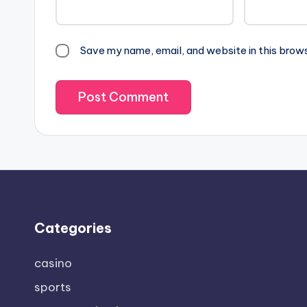
Save my name, email, and website in this brow
Categories
casino
sports