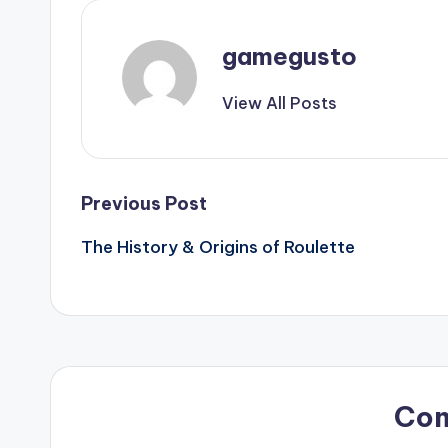
gamegusto
View All Posts
Post
Previous Post
The History & Origins of Roulette
navigation
Co