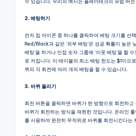
수 있습니다. 우리의 예시는 플레이테크의 유럽 버전
2. 베팅하기
먼저 칩 아이콘 중 하나를 클릭하여 베팅 크기를 선
Red/Black과 같은 ‘외부 베팅’은 성공 확률이 높
베팅’을 하거나 인접 숫자 그룹에 ‘이웃 베팅’을 할 수
로 커집니다. 이 테이블의 최소 베팅 한도는 $1이므로 
퀴의 각 회전에 여러 개의 베팅을 할 수 있습니다.
3. 바퀴 돌리기
회전 버튼을 클릭하면 바퀴가 한 방향으로 회전하고
바퀴가 회전하는 방식을 재현한 것입니다. 온라인 
를 사용하여 완전히 무작위로 바퀴를 회전시킨다는 