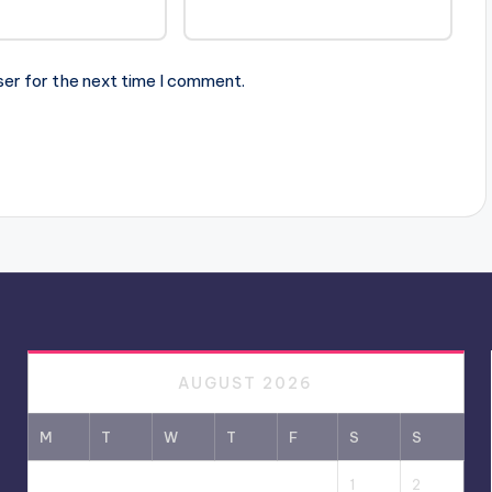
ser for the next time I comment.
AUGUST 2026
M
T
W
T
F
S
S
1
2