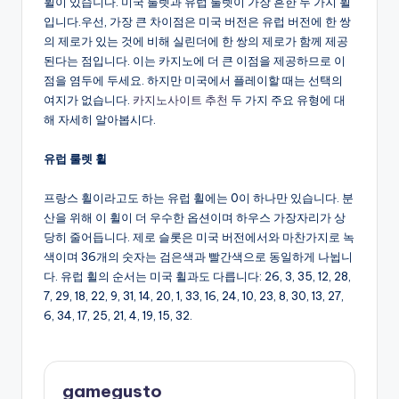
휠이 있습니다. 미국 룰렛과 유럽 룰렛이 가장 흔한 두 가지 휠
입니다.우선, 가장 큰 차이점은 미국 버전은 유럽 버전에 한 쌍
의 제로가 있는 것에 비해 실린더에 한 쌍의 제로가 함께 제공
된다는 점입니다. 이는 카지노에 더 큰 이점을 제공하므로 이
점을 염두에 두세요. 하지만 미국에서 플레이할 때는 선택의
여지가 없습니다.
카지노사이트 추천
두 가지 주요 유형에 대
해 자세히 알아봅시다.
유럽 룰렛 휠
프랑스 휠이라고도 하는 유럽 휠에는 0이 하나만 있습니다. 분
산을 위해 이 휠이 더 우수한 옵션이며 하우스 가장자리가 상
당히 줄어듭니다. 제로 슬롯은 미국 버전에서와 마찬가지로 녹
색이며 36개의 숫자는 검은색과 빨간색으로 동일하게 나뉩니
다. 유럽 휠의 순서는 미국 휠과도 다릅니다: 26, 3, 35, 12, 28,
7, 29, 18, 22, 9, 31, 14, 20, 1, 33, 16, 24, 10, 23, 8, 30, 13, 27,
6, 34, 17, 25, 21, 4, 19, 15, 32.
gamegusto