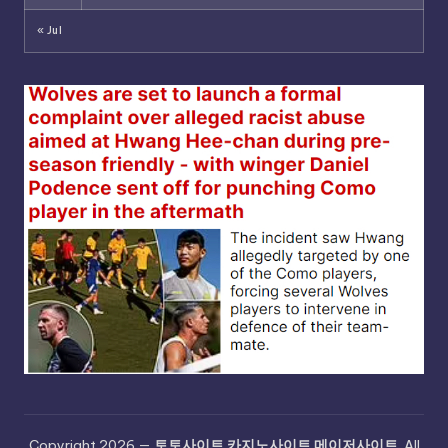
« Jul
Copyright 2026 —
토토사이트 카지노사이트 메이저사이트
. All