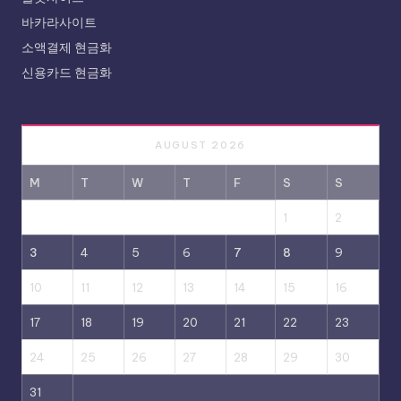
바카라사이트
소액결제 현금화
신용카드 현금화
AUGUST 2026
M
T
W
T
F
S
S
1
2
3
4
5
6
7
8
9
10
11
12
13
14
15
16
17
18
19
20
21
22
23
24
25
26
27
28
29
30
31