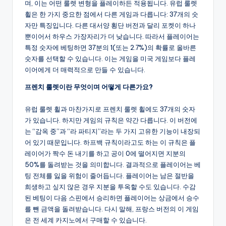
며, 이는 어떤 룰렛 변형을 플레이하든 적용됩니다. 유럽 룰렛
휠은 한 가지 중요한 점에서 다른 게임과 다릅니다: 37개의 숫
자만 특징입니다. 다른 대서양 횡단 버전과 달리 포켓이 하나
뿐이어서 하우스 가장자리가 더 낮습니다. 따라서 플레이어는
특정 숫자에 베팅하면 37분의 1(또는 2.7%)의 확률로 올바른
숫자를 선택할 수 있습니다. 이는 게임을 미국 게임보다 플레
이어에게 더 매력적으로 만들 수 있습니다.
프렌치 룰렛이란 무엇이며 어떻게 다른가요?
유럽 룰렛 휠과 마찬가지로 프렌치 룰렛 휠에도 37개의 숫자
가 있습니다. 하지만 게임의 규칙은 약간 다릅니다. 이 버전에
는 “감옥 중”과 “라 파티지”라는 두 가지 고유한 기능이 내장되
어 있기 때문입니다. 하프백 규칙이라고도 하는 이 규칙은 플
레이어가 짝수 돈 내기를 하고 공이 0에 떨어지면 지분의
50%를 돌려받는 것을 의미합니다. 결과적으로 플레이어는 베
팅 전체를 잃을 위험이 줄어듭니다. 플레이어는 남은 절반을
희생하고 싶지 않은 경우 지분을 투옥할 수도 있습니다. 수감
된 베팅이 다음 스핀에서 승리하면 플레이어는 상금에서 승수
를 뺀 금액을 돌려받습니다. 다시 말해, 프랑스 버전의 이 게임
은 전 세계 카지노에서 구매할 수 있습니다.