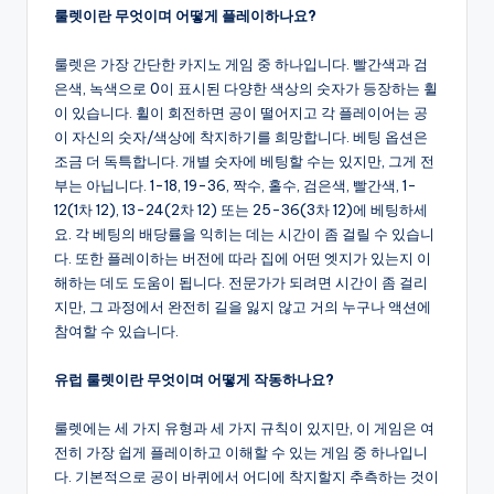
룰렛이란 무엇이며 어떻게 플레이하나요?
룰렛은 가장 간단한 카지노 게임 중 하나입니다. 빨간색과 검
은색, 녹색으로 0이 표시된 다양한 색상의 숫자가 등장하는 휠
이 있습니다. 휠이 회전하면 공이 떨어지고 각 플레이어는 공
이 자신의 숫자/색상에 착지하기를 희망합니다. 베팅 옵션은
조금 더 독특합니다. 개별 숫자에 베팅할 수는 있지만, 그게 전
부는 아닙니다. 1-18, 19-36, 짝수, 홀수, 검은색, 빨간색, 1-
12(1차 12), 13-24(2차 12) 또는 25-36(3차 12)에 베팅하세
요. 각 베팅의 배당률을 익히는 데는 시간이 좀 걸릴 수 있습니
다. 또한 플레이하는 버전에 따라 집에 어떤 엣지가 있는지 이
해하는 데도 도움이 됩니다. 전문가가 되려면 시간이 좀 걸리
지만, 그 과정에서 완전히 길을 잃지 않고 거의 누구나 액션에
참여할 수 있습니다.
유럽 룰렛이란 무엇이며 어떻게 작동하나요?
룰렛에는 세 가지 유형과 세 가지 규칙이 있지만, 이 게임은 여
전히 가장 쉽게 플레이하고 이해할 수 있는 게임 중 하나입니
다. 기본적으로 공이 바퀴에서 어디에 착지할지 추측하는 것이