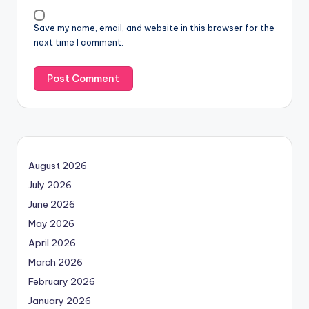
Save my name, email, and website in this browser for the
next time I comment.
August 2026
July 2026
June 2026
May 2026
April 2026
March 2026
February 2026
January 2026