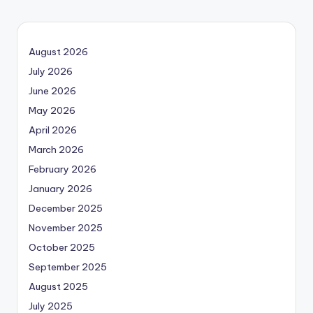
August 2026
July 2026
June 2026
May 2026
April 2026
March 2026
February 2026
January 2026
December 2025
November 2025
October 2025
September 2025
August 2025
July 2025