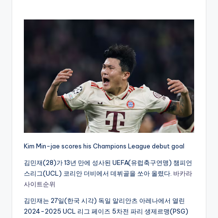
by
Kim Min-jae scores his Champions League debut goal
김민재(28)가 13년 만에 성사된 UEFA(유럽축구연맹) 챔피언
스리그(UCL) 코리안 더비에서 데뷔골을 쏘아 올렸다.
바카라
사이트순위
김민재는 27일(한국 시각) 독일 알리안츠 아레나에서 열린
2024-2025 UCL 리그 페이즈 5차전 파리 생제르맹(PSG)