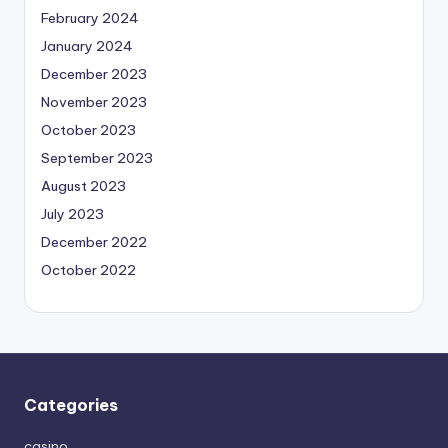
February 2024
January 2024
December 2023
November 2023
October 2023
September 2023
August 2023
July 2023
December 2022
October 2022
Categories
casino