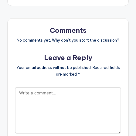
Comments
No comments yet. Why don’t you start the discussion?
Leave a Reply
Your email address will not be published.
Required fields
are marked
*