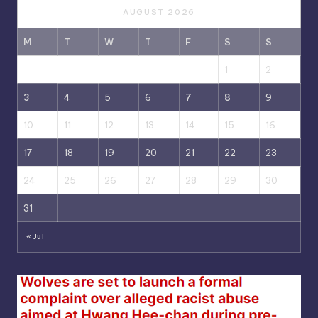
AUGUST 2026
M
T
W
T
F
S
S
1
2
3
4
5
6
7
8
9
10
11
12
13
14
15
16
17
18
19
20
21
22
23
24
25
26
27
28
29
30
31
« Jul