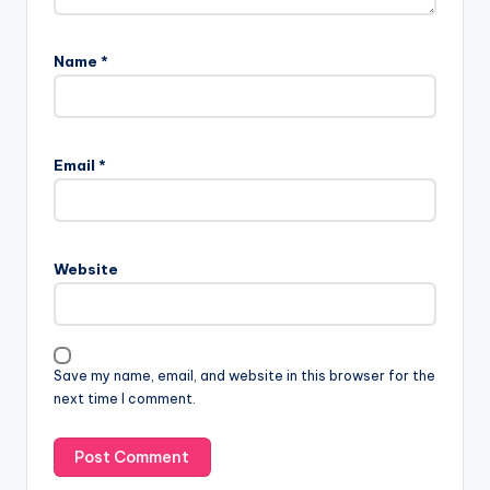
Name
*
Email
*
Website
Save my name, email, and website in this browser for the
next time I comment.