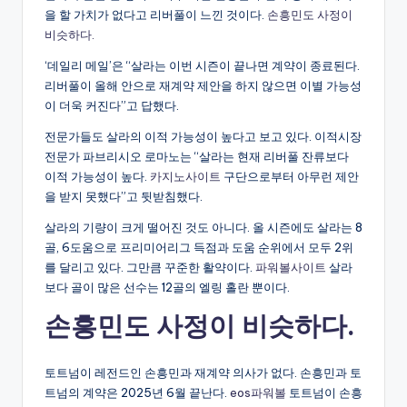
을 할 가치가 없다고 리버풀이 느낀 것이다.
손흥민도 사정이
비슷하다.
‘데일리 메일’은 “살라는 이번 시즌이 끝나면 계약이 종료된다.
리버풀이 올해 안으로 재계약 제안을 하지 않으면 이별 가능성
이 더욱 커진다”고 답했다.
전문가들도 살라의 이적 가능성이 높다고 보고 있다. 이적시장
전문가 파브리시오 로마노는 “살라는 현재 리버풀 잔류보다
이적 가능성이 높다.
카지노사이트
구단으로부터 아무런 제안
을 받지 못했다”고 뒷받침했다.
살라의 기량이 크게 떨어진 것도 아니다. 올 시즌에도 살라는 8
골, 6도움으로 프리미어리그 득점과 도움 순위에서 모두 2위
를 달리고 있다. 그만큼 꾸준한 활약이다.
파워볼사이트
살라
보다 골이 많은 선수는 12골의 엘링 홀란 뿐이다.
손흥민도 사정이 비슷하다.
토트넘이 레전드인 손흥민과 재계약 의사가 없다. 손흥민과 토
트넘의 계약은 2025년 6월 끝난다.
eos파워볼
토트넘이 손흥