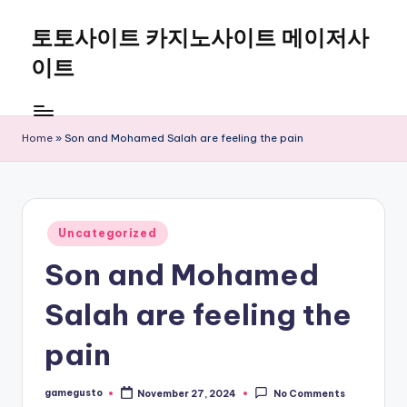
토토사이트 카지노사이트 메이저사
Skip
to
이트
content
Home
»
Son and Mohamed Salah are feeling the pain
Posted
Uncategorized
in
Son and Mohamed
Salah are feeling the
pain
gamegusto
November 27, 2024
No Comments
Posted