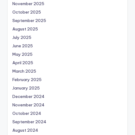
November 2025
October 2025
September 2025
August 2025
July 2025
June 2025
May 2025
April 2025
March 2025
February 2025
January 2025
December 2024
November 2024
October 2024
September 2024
August 2024