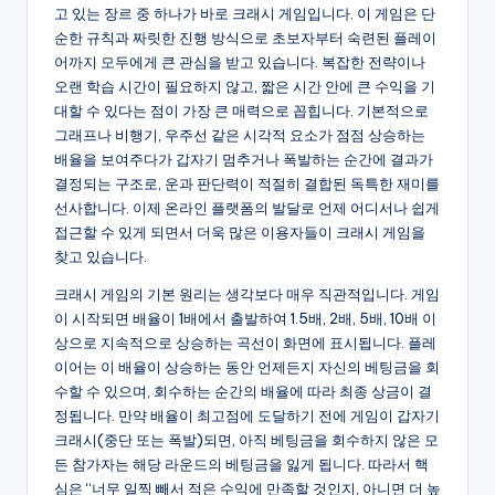
고 있는 장르 중 하나가 바로 크래시 게임입니다. 이 게임은 단
순한 규칙과 짜릿한 진행 방식으로 초보자부터 숙련된 플레이
어까지 모두에게 큰 관심을 받고 있습니다. 복잡한 전략이나
오랜 학습 시간이 필요하지 않고, 짧은 시간 안에 큰 수익을 기
대할 수 있다는 점이 가장 큰 매력으로 꼽힙니다. 기본적으로
그래프나 비행기, 우주선 같은 시각적 요소가 점점 상승하는
배율을 보여주다가 갑자기 멈추거나 폭발하는 순간에 결과가
결정되는 구조로, 운과 판단력이 적절히 결합된 독특한 재미를
선사합니다. 이제 온라인 플랫폼의 발달로 언제 어디서나 쉽게
접근할 수 있게 되면서 더욱 많은 이용자들이 크래시 게임을
찾고 있습니다.
크래시 게임의 기본 원리는 생각보다 매우 직관적입니다. 게임
이 시작되면 배율이 1배에서 출발하여 1.5배, 2배, 5배, 10배 이
상으로 지속적으로 상승하는 곡선이 화면에 표시됩니다. 플레
이어는 이 배율이 상승하는 동안 언제든지 자신의 베팅금을 회
수할 수 있으며, 회수하는 순간의 배율에 따라 최종 상금이 결
정됩니다. 만약 배율이 최고점에 도달하기 전에 게임이 갑자기
크래시(중단 또는 폭발)되면, 아직 베팅금을 회수하지 않은 모
든 참가자는 해당 라운드의 베팅금을 잃게 됩니다. 따라서 핵
심은 “너무 일찍 빼서 적은 수익에 만족할 것인지, 아니면 더 높