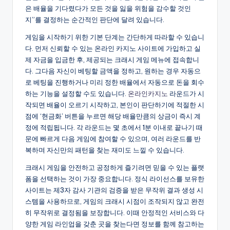
은 배율을 기다렸다가 모든 것을 잃을 위험을 감수할 것인
지”를 결정하는 순간적인 판단에 달려 있습니다.
게임을 시작하기 위한 기본 단계는 간단하게 따라할 수 있습니
다. 먼저 신뢰할 수 있는 온라인 카지노 사이트에 가입하고 실
제 자금을 입금한 후, 제공되는 크래시 게임 메뉴에 접속합니
다. 그다음 자신이 베팅할 금액을 정하고, 원하는 경우 자동으
로 베팅을 진행하거나 미리 정한 배율에서 자동으로 돈을 회수
하는 기능을 설정할 수도 있습니다.
온라인카지노
라운드가 시
작되면 배율이 오르기 시작하고, 본인이 판단하기에 적절한 시
점에 ‘현금화’ 버튼을 누르면 해당 배율만큼의 상금이 즉시 계
정에 적립됩니다. 각 라운드는 몇 초에서 1분 이내로 끝나기 때
문에 빠르게 다음 게임에 참여할 수 있으며, 여러 라운드를 반
복하며 자신만의 패턴을 찾는 재미도 느낄 수 있습니다.
크래시 게임을 안전하고 공정하게 즐기려면 믿을 수 있는 플랫
폼을 선택하는 것이 가장 중요합니다. 정식 라이선스를 보유한
사이트는 제3자 감사 기관의 검증을 받은 무작위 결과 생성 시
스템을 사용하므로, 게임의 크래시 시점이 조작되지 않고 완전
히 무작위로 결정됨을 보장합니다. 이때 안정적인 서비스와 다
양한 게임 라인업을 갖춘 곳을 찾는다면 정보를 함께 참고하는