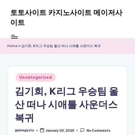
토토사이트 카지노사이트 메이저사
Skip
to
이트
content
Home
»
김기희, K리그 우승팀 울산 떠나 시애틀 사운더스 복귀
Posted
Uncategorized
in
김기희, K리그 우승팀 울
산 떠나 시애틀 사운더스
복귀
gamegusto
January 30, 2025
No Comments
Posted