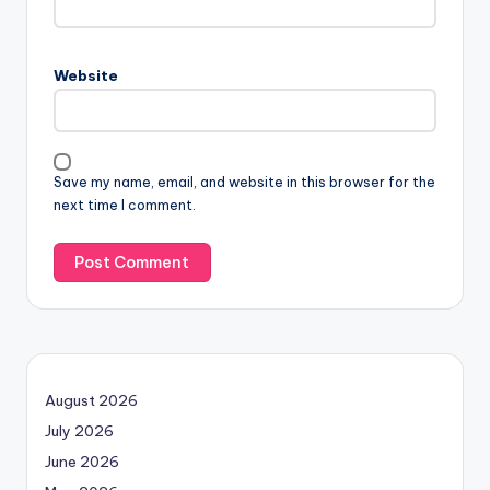
Website
Save my name, email, and website in this browser for the
next time I comment.
August 2026
July 2026
June 2026