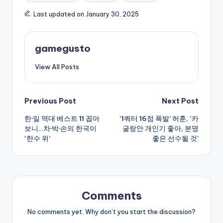
Last updated on January 30, 2025
gamegusto
View All Posts
Post
Previous Post
Next Post
한·일 역대 베스트 11 꼽아
‘1쿼터 16점 폭발’ 허훈, ‘카
navigation
보니…차·박·손의 한국이
굴랑안 개인기 좋아, 분명
‘한수 위’
좋은 선수될 것’
Comments
No comments yet. Why don’t you start the discussion?