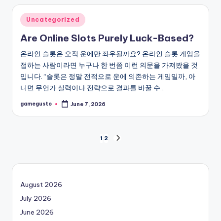
Posted
Uncategorized
in
Are Online Slots Purely Luck-Based?
온라인 슬롯은 오직 운에만 좌우될까요? 온라인 슬롯 게임을
접하는 사람이라면 누구나 한 번쯤 이런 의문을 가져봤을 것
입니다. “슬롯은 정말 전적으로 운에 의존하는 게임일까, 아
니면 무언가 실력이나 전략으로 결과를 바꿀 수…
gamegusto
June 7, 2026
Posted
by
Posts
1
2
NEXT
PAGE
navigation
August 2026
July 2026
June 2026