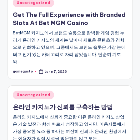
Posted
Uncategorized
in
Get The Full Experience with Branded
Slots At Bet MGM Casino
BetMGM 카지노에서 브랜드 슬롯으로 완벽한 게임 경험 누
리기 온라인 카지노의 세계는 날마다 새로운 콘텐츠와 경험
으로 진화하고 있으며, 그중에서도 브랜드 슬롯은 가장 눈에
띄고 인기 있는 카테고리로 자리 잡았습니다. 단순히 기호
와…
gamegusto
June 7, 2026
Posted
by
Posted
Uncategorized
in
온라인 카지노가 신뢰를 구축하는 방법
온라인 카지노에서 신뢰가 중요한 이유 온라인 카지노 산업
은 기술 발전과 함께 빠르게 성장하고 있지만, 이용자들에게
가장 중요한 요소 중 하나는 여전히 신뢰다. 온라인 환경에서
는 이용자가 직접 시설을 방문하지 않고 모든…