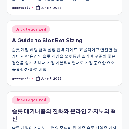
gamegusto
June 7, 2026
Posted
by
Posted
Uncategorized
in
A Guide to Slot Bet Sizing
슬롯 게임 베팅 금액 설정 완벽 가이드: 효율적이고 안전한 플
레이 전략 온라인 슬롯 게임을 오랫동안 즐기며 꾸준히 좋은
경험을 쌓기 위해서 가장 기본적이면서도 가장 중요한 요소
중 하나가 바로 베팅…
gamegusto
June 7, 2026
Posted
by
Posted
Uncategorized
in
슬롯 메커니즘의 진화와 온라인 카지노의 혁
신
슬롯 게임이 카지노 산업의 중심이 된 이유 슬롯 게임은 카지