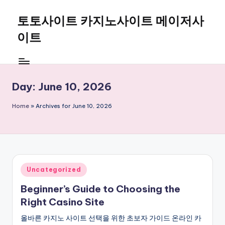
토토사이트 카지노사이트 메이저사
Skip
to
이트
content
Day:
June 10, 2026
Home
»
Archives for June 10, 2026
Posted
Uncategorized
in
Beginner’s Guide to Choosing the
Right Casino Site
올바른 카지노 사이트 선택을 위한 초보자 가이드 온라인 카