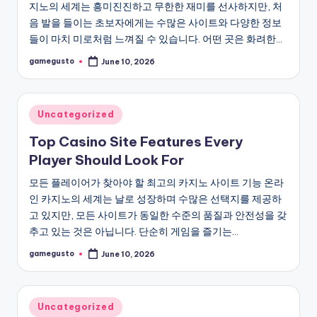
지노의 세계는 흥미진진하고 무한한 재미를 선사하지만, 처
음 발을 들이는 초보자에게는 수많은 사이트와 다양한 정보
들이 마치 미로처럼 느껴질 수 있습니다. 어떤 곳은 화려한…
gamegusto
June 10, 2026
Posted
by
Posted
Uncategorized
in
Top Casino Site Features Every
Player Should Look For
모든 플레이어가 찾아야 할 최고의 카지노 사이트 기능 온라
인 카지노의 세계는 날로 성장하며 수많은 선택지를 제공하
고 있지만, 모든 사이트가 동일한 수준의 품질과 안전성을 갖
추고 있는 것은 아닙니다. 단순히 게임을 즐기는…
gamegusto
June 10, 2026
Posted
by
Posted
Uncategorized