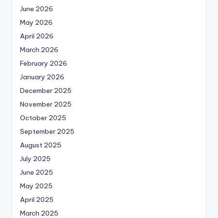
June 2026
May 2026
April 2026
March 2026
February 2026
January 2026
December 2025
November 2025
October 2025
September 2025
August 2025
July 2025
June 2025
May 2025
April 2025
March 2025