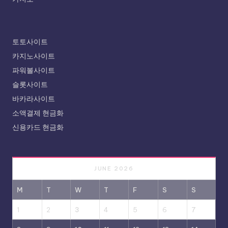
토토사이트
카지노사이트
파워볼사이트
슬롯사이트
바카라사이트
소액결제 현금화
신용카드 현금화
JUNE 2026
M
T
W
T
F
S
S
1
2
3
4
5
6
7