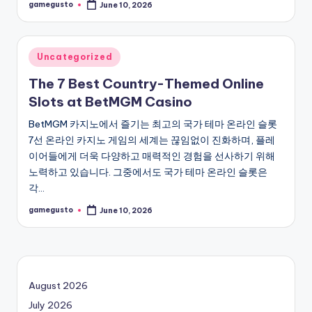
gamegusto
June 10, 2026
Posted
by
Posted
Uncategorized
in
The 7 Best Country-Themed Online
Slots at BetMGM Casino
BetMGM 카지노에서 즐기는 최고의 국가 테마 온라인 슬롯
7선 온라인 카지노 게임의 세계는 끊임없이 진화하며, 플레
이어들에게 더욱 다양하고 매력적인 경험을 선사하기 위해
노력하고 있습니다. 그중에서도 국가 테마 온라인 슬롯은
각…
gamegusto
June 10, 2026
Posted
by
August 2026
July 2026