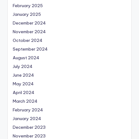
February 2025
January 2025
December 2024
November 2024
October 2024
September 2024
August 2024
July 2024
June 2024
May 2024
April 2024
March 2024
February 2024
January 2024
December 2023
November 2023