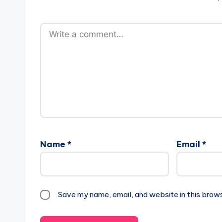
Name
*
Email
*
Save my name, email, and website in this brow