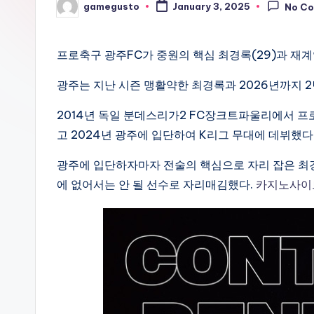
gamegusto
January 3, 2025
No C
Posted
by
프로축구 광주FC가 중원의 핵심 최경록(29)과 재
광주는 지난 시즌 맹활약한 최경록과 2026년까지 
2014년 독일 분데스리가2 FC장크트파울리에서 프
고 2024년 광주에 입단하여 K리그 무대에 데뷔했다
광주에 입단하자마자 전술의 핵심으로 자리 잡은 최경
에 없어서는 안 될 선수로 자리매김했다.
카지노사이