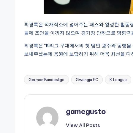
최경록은 적재적소에 넣어주는 패스와 왕성한 활동량
들에 조언을 아끼지 않으며 경기장 안팎으로 영향력
최경록은 “K리그 무대에서의 첫 팀인 광주와 동행을 
보내주셨는데 응원에 보답하기 위해 더욱 최선을 다
German Bundesliga
Gwangju FC
K League
Tags:
gamegusto
View All Posts