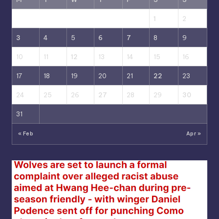
1
2
3
4
5
6
7
8
9
10
11
12
13
14
15
16
17
18
19
20
21
22
23
24
25
26
27
28
29
30
31
« Feb
Apr »