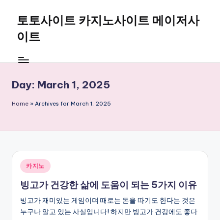
토토사이트 카지노사이트 메이저사
Skip
to
이트
content
Day:
March 1, 2025
Home
»
Archives for March 1, 2025
Posted
카지노
in
빙고가 건강한 삶에 도움이 되는 5가지 이유
빙고가 재미있는 게임이며 때로는 돈을 따기도 한다는 것은
누구나 알고 있는 사실입니다! 하지만 빙고가 건강에도 좋다