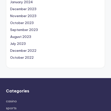
January 2024
December 2023
November 2023
October 2023
September 2023
August 2023
July 2023
December 2022
October 2022
Categories
casino
sports