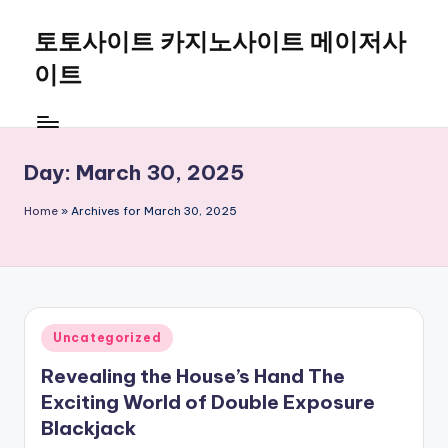
토토사이트 카지노사이트 메이저사
Skip
to
이트
content
Day:
March 30, 2025
Home
»
Archives for March 30, 2025
Posted
Uncategorized
in
Revealing the House’s Hand The
Exciting World of Double Exposure
Blackjack