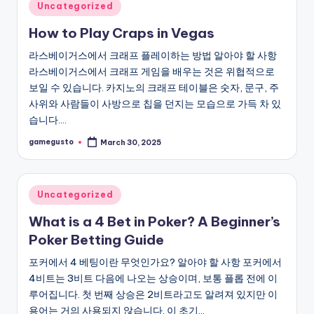
Posted
Uncategorized
in
How to Play Craps in Vegas
라스베이거스에서 크래프 플레이하는 방법 알아야 할 사항
라스베이거스에서 크래프 게임을 배우는 것은 위협적으로
보일 수 있습니다. 카지노의 크래프 테이블은 숫자, 문구, 주
사위와 사람들이 사방으로 칩을 던지는 모습으로 가득 차 있
습니다.…
gamegusto
March 30, 2025
Posted
by
Posted
Uncategorized
in
What is a 4 Bet in Poker? A Beginner’s
Poker Betting Guide
포커에서 4 베팅이란 무엇인가요? 알아야 할 사항 포커에서
4비트는 3비트 다음에 나오는 상승이며, 보통 플롭 전에 이
루어집니다. 첫 번째 상승은 2비트라고도 알려져 있지만 이
용어는 거의 사용되지 않습니다. 이 초기…