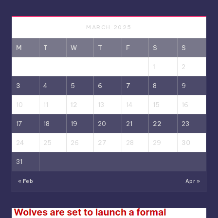
MARCH 2025
M
T
W
T
F
S
S
1
2
3
4
5
6
7
8
9
10
11
12
13
14
15
16
17
18
19
20
21
22
23
24
25
26
27
28
29
30
31
« Feb
Apr »