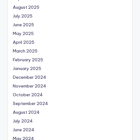
August 2025
July 2025
June 2025
May 2025
April 2025
March 2025
February 2025
January 2025
December 2024
November 2024
October 2024
September 2024
August 2024
July 2024
June 2024
May 2024