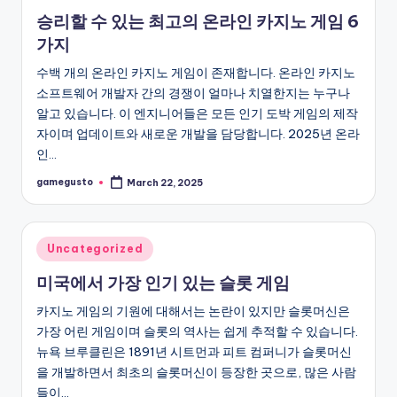
in
승리할 수 있는 최고의 온라인 카지노 게임 6
가지
수백 개의 온라인 카지노 게임이 존재합니다. 온라인 카지노
소프트웨어 개발자 간의 경쟁이 얼마나 치열한지는 누구나
알고 있습니다. 이 엔지니어들은 모든 인기 도박 게임의 제작
자이며 업데이트와 새로운 개발을 담당합니다. 2025년 온라
인…
gamegusto
March 22, 2025
Posted
by
Posted
Uncategorized
in
미국에서 가장 인기 있는 슬롯 게임
카지노 게임의 기원에 대해서는 논란이 있지만 슬롯머신은
가장 어린 게임이며 슬롯의 역사는 쉽게 추적할 수 있습니다.
뉴욕 브루클린은 1891년 시트먼과 피트 컴퍼니가 슬롯머신
을 개발하면서 최초의 슬롯머신이 등장한 곳으로, 많은 사람
들이…