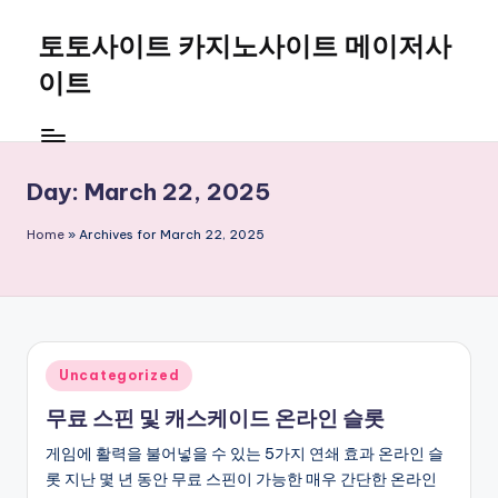
토토사이트 카지노사이트 메이저사
Skip
to
이트
content
Day:
March 22, 2025
Home
»
Archives for March 22, 2025
Posted
Uncategorized
in
무료 스핀 및 캐스케이드 온라인 슬롯
게임에 활력을 불어넣을 수 있는 5가지 연쇄 효과 온라인 슬
롯 지난 몇 년 동안 무료 스핀이 가능한 매우 간단한 온라인