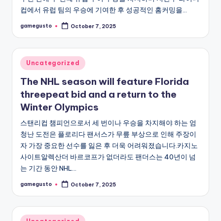
컵에서 유럽 팀의 우승에 기여한 후 성공적인 홈커밍을…
gamegusto
October 7, 2025
Posted
by
Posted
Uncategorized
in
The NHL season will feature Florida
threepeat bid and a return to the
Winter Olympics
스탠리컵 챔피언으로서 세 번이나 우승을 차지해야 하는 엄
청난 도전은 플로리다 팬서스가 무릎 부상으로 인해 주장이
자 가장 중요한 선수를 잃은 후 더욱 어려워졌습니다.카지노
사이트알렉산더 바르코프가 없더라도 팬더스는 40년이 넘
는 기간 동안 NHL…
gamegusto
October 7, 2025
Posted
by
Posted