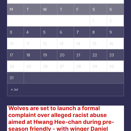
M
T
W
T
F
S
S
1
2
3
4
5
6
7
8
9
10
11
12
13
14
15
16
17
18
19
20
21
22
23
24
25
26
27
28
29
30
31
« Jul