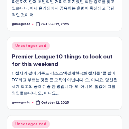
라톤까지 한때 초인적인 거리로 여겨졌던 최단 경로를 찾고
있습니다. 이제 온라인에서 공유하는 훈련이 확산되고 극단
적인 것이 더…
gamegusto
October 12, 2025
Posted
by
Posted
Uncategorized
in
Premier League 10 things to look out
for this weekend
1. 첼시의 팔머 의존도 감소.소액결제현금화 첼시를 "콜 팔머
FC"라고 부르는 것은 큰 모욕이 아닙니다. 오, 아니요, 당신은
세계 최고의 공격수 중 한 명입니다. 오, 아니요, 헐값에 그를
영입했습니다. 오, 아니요,…
gamegusto
October 12, 2025
Posted
by
Posted
Uncategorized