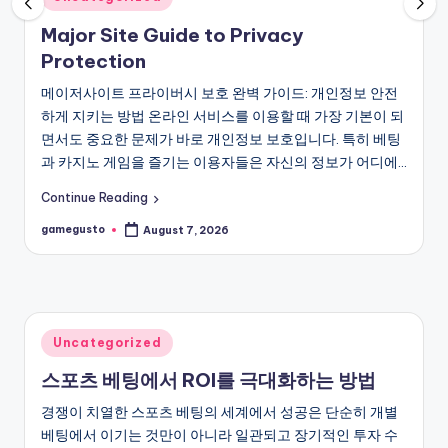
in
Major Site Guide to Privacy
Protection
메이저사이트 프라이버시 보호 완벽 가이드: 개인정보 안전
하게 지키는 방법 온라인 서비스를 이용할 때 가장 기본이 되
면서도 중요한 문제가 바로 개인정보 보호입니다. 특히 베팅
과 카지노 게임을 즐기는 이용자들은 자신의 정보가 어디에…
Continue Reading
gamegusto
August 7, 2026
Posted
by
Posted
Uncategorized
in
스포츠 베팅에서 ROI를 극대화하는 방법
경쟁이 치열한 스포츠 베팅의 세계에서 성공은 단순히 개별
베팅에서 이기는 것만이 아니라 일관되고 장기적인 투자 수