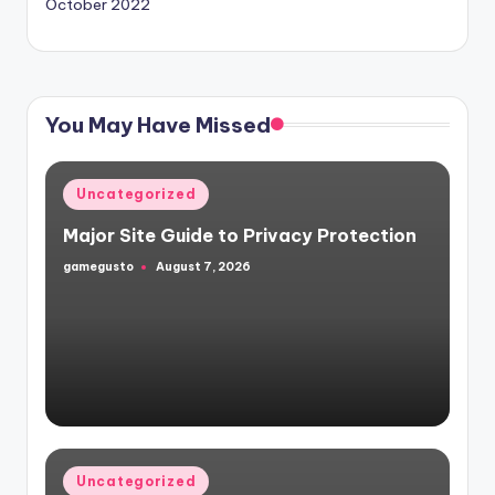
October 2022
You May Have Missed
Posted
Uncategorized
in
Major Site Guide to Privacy Protection
gamegusto
August 7, 2026
Posted
by
Posted
Uncategorized