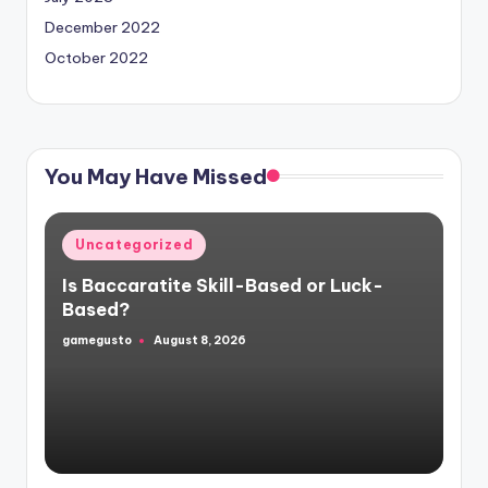
December 2022
October 2022
You May Have Missed
Posted
Uncategorized
in
Is Baccaratite Skill-Based or Luck-
Based?
gamegusto
August 8, 2026
Posted
by