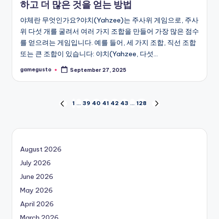
하고 더 많은 것을 얻는 방법
야체란 무엇인가요?야치(Yahzee)는 주사위 게임으로, 주사
위 다섯 개를 굴려서 여러 가지 조합을 만들어 가장 많은 점수
를 얻으려는 게임입니다. 예를 들어, 세 가지 조합, 직선 조합
또는 큰 조합이 있습니다: 야치(Yahzee, 다섯…
gamegusto
September 27, 2025
Posted
by
Posts
1
…
39
40
41
42
43
…
128
PREVIOUS
NEXT
PAGE
PAGE
navigation
August 2026
July 2026
June 2026
May 2026
April 2026
March 2026