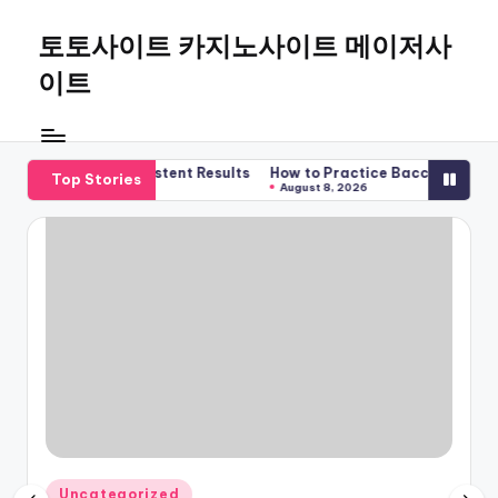
토토사이트 카지노사이트 메이저사
Skip
to
이트
content
de for Consistent Results
How to Practice Baccaratite Without R
Top Stories
August 8, 2026
Posted
Uncategorized