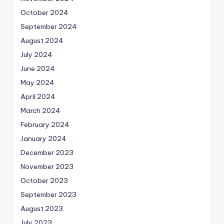
October 2024
September 2024
August 2024
July 2024
June 2024
May 2024
April 2024
March 2024
February 2024
January 2024
December 2023
November 2023
October 2023
September 2023
August 2023
July 2023