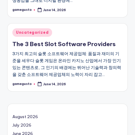
생동감을 그대로 디지털 환경에…
gamegusto
June 14, 2026
Posted
by
Posted
Uncategorized
in
The 3 Best Slot Software Providers
3가지 최고의 슬롯 소프트웨어 제공업체: 품질과 재미의 기
준을 세우다 슬롯 게임은 온라인 카지노 산업에서 가장 인기
있는 콘텐츠로, 그 인기의 배경에는 뛰어난 기술력과 창의력
을 갖춘 소프트웨어 제공업체의 노력이 자리 잡고…
gamegusto
June 14, 2026
Posted
by
August 2026
July 2026
June 2026