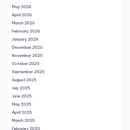
May 2026
April 2026
March 2026
February 2026
January 2026
December 2025
November 2025
October 2025
September 2025
August 2025
July 2025
June 2025
May 2025
April 2025
March 2025
February 2025