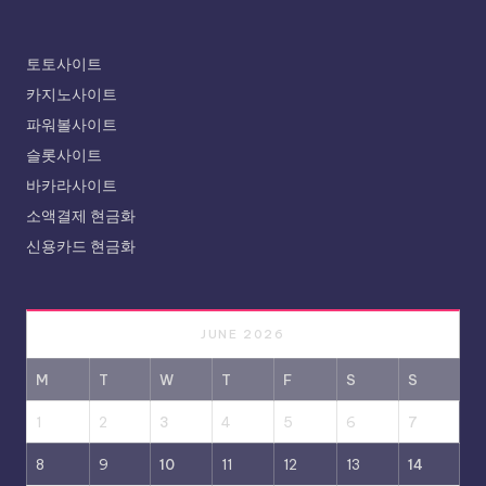
토토사이트
카지노사이트
파워볼사이트
슬롯사이트
바카라사이트
소액결제 현금화
신용카드 현금화
JUNE 2026
M
T
W
T
F
S
S
1
2
3
4
5
6
7
8
9
10
11
12
13
14