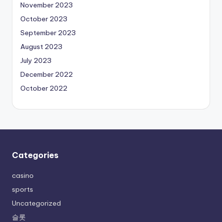
November 2023
October 2023
September 2023
August 2023
July 2023
December 2022
October 2022
Categories
casino
sports
Uncategorized
슬롯