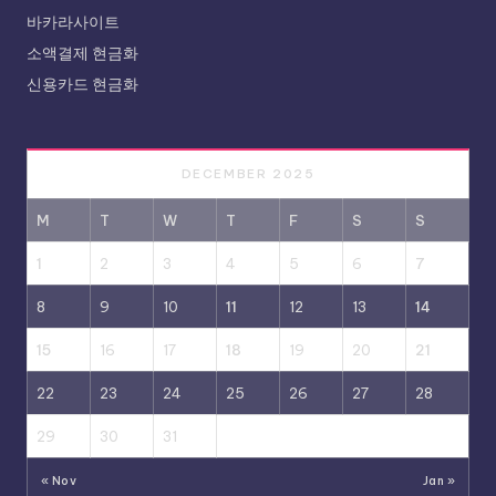
바카라사이트
소액결제 현금화
신용카드 현금화
DECEMBER 2025
M
T
W
T
F
S
S
1
2
3
4
5
6
7
8
9
10
11
12
13
14
15
16
17
18
19
20
21
22
23
24
25
26
27
28
29
30
31
« Nov
Jan »