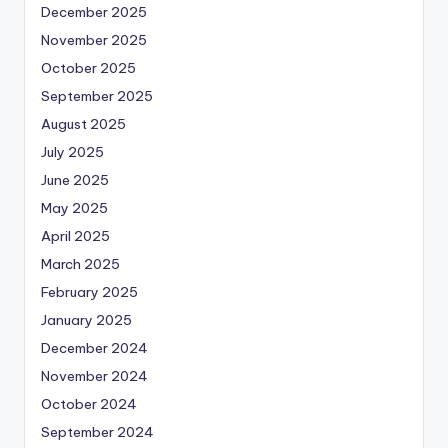
December 2025
November 2025
October 2025
September 2025
August 2025
July 2025
June 2025
May 2025
April 2025
March 2025
February 2025
January 2025
December 2024
November 2024
October 2024
September 2024