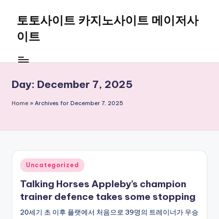
토토사이트 카지노사이트 메이저사
Skip
to
이트
content
Day:
December 7, 2025
Home
»
Archives for December 7, 2025
Posted
Uncategorized
in
Talking Horses Appleby’s champion
trainer defence takes some stopping
20세기 초 이후 플랫에서 처음으로 39명의 트레이너가 우승