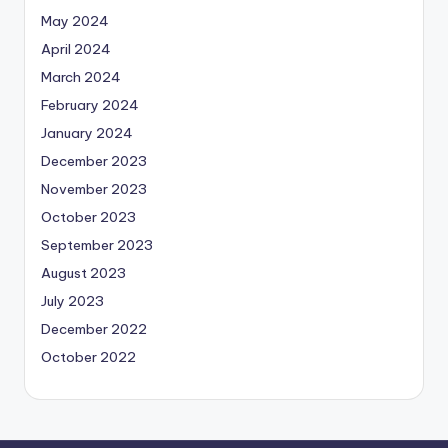
May 2024
April 2024
March 2024
February 2024
January 2024
December 2023
November 2023
October 2023
September 2023
August 2023
July 2023
December 2022
October 2022