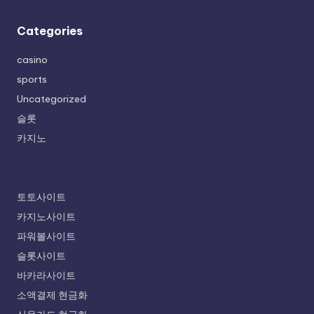
Categories
casino
sports
Uncategorized
슬롯
카지노
토토사이트
카지노사이트
파워볼사이트
슬롯사이트
바카라사이트
소액결제 현금화