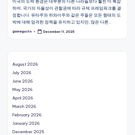
미국의 도박 환경은 대부분의 다른 나라들보다 훨씬 더 복잡
하며, 국가의 자율성이 관할권에 따라 규제 프레임워크를 결
정합니다. 유타주와 하와이주와 같은 주들은 모든 형태의 도
박에 대해 엄격한 정책을 유지하고 있지만, 많은 다른…
gamegusto
December 11, 2025
Posted
by
August 2026
July 2026
June 2026
May 2026
April 2026
March 2026
February 2026
January 2026
December 2025