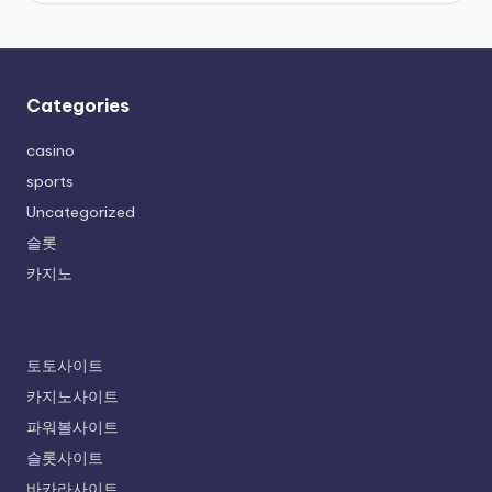
Categories
casino
sports
Uncategorized
슬롯
카지노
토토사이트
카지노사이트
파워볼사이트
슬롯사이트
바카라사이트