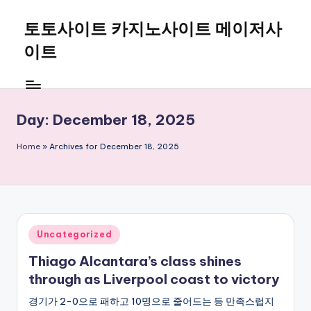
토토사이트 카지노사이트 메이저사
Skip
to
이트
content
Day:
December 18, 2025
Home
»
Archives for December 18, 2025
Posted
Uncategorized
in
Thiago Alcantara’s class shines
through as Liverpool coast to victory
경기가 2-0으로 패하고 10명으로 줄어드는 등 만족스럽지