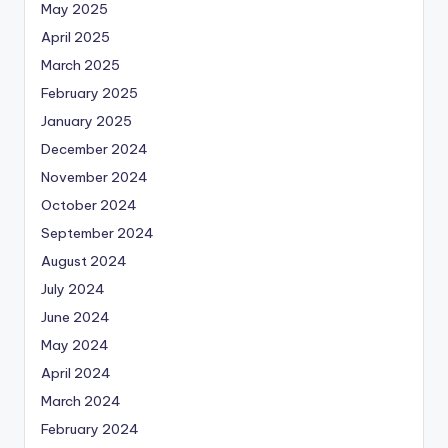
May 2025
April 2025
March 2025
February 2025
January 2025
December 2024
November 2024
October 2024
September 2024
August 2024
July 2024
June 2024
May 2024
April 2024
March 2024
February 2024