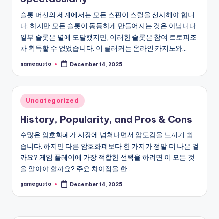
슬롯 머신의 세계에서는 모든 스핀이 스릴을 선사해야 합니
다. 하지만 모든 슬롯이 동등하게 만들어지는 것은 아닙니다.
일부 슬롯은 별에 도달했지만, 이러한 슬롯은 참여 트로피조
차 획득할 수 없었습니다. 이 클러커는 온라인 카지노와…
gamegusto
December 14, 2025
Posted
by
Posted
Uncategorized
in
History, Popularity, and Pros & Cons
수많은 암호화폐가 시장에 넘쳐나면서 압도감을 느끼기 쉽
습니다. 하지만 다른 암호화폐보다 한 가지가 정말 더 나은 걸
까요? 게임 플레이에 가장 적합한 선택을 하려면 이 모든 것
을 알아야 할까요? 주요 차이점을 한…
gamegusto
December 14, 2025
Posted
by